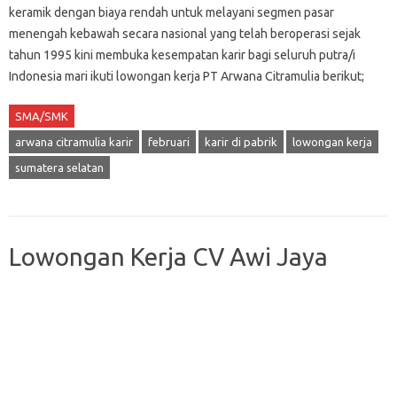
keramik dengan biaya rendah untuk melayani segmen pasar
menengah kebawah secara nasional yang telah beroperasi sejak
tahun 1995 kini membuka kesempatan karir bagi seluruh putra/i
Indonesia mari ikuti lowongan kerja PT Arwana Citramulia berikut;
SMA/SMK
arwana citramulia karir
februari
karir di pabrik
lowongan kerja
sumatera selatan
Lowongan Kerja CV Awi Jaya