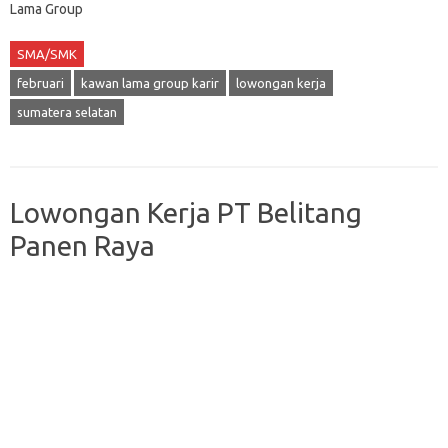
Lama Group
SMA/SMK
februari
kawan lama group karir
lowongan kerja
sumatera selatan
Lowongan Kerja PT Belitang
Panen Raya