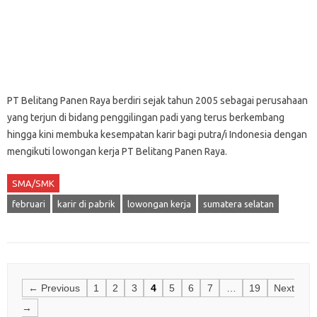
PT Belitang Panen Raya berdiri sejak tahun 2005 sebagai perusahaan
yang terjun di bidang penggilingan padi yang terus berkembang
hingga kini membuka kesempatan karir bagi putra/i Indonesia dengan
mengikuti lowongan kerja PT Belitang Panen Raya.
SMA/SMK
februari
karir di pabrik
lowongan kerja
sumatera selatan
Posts
← Previous
1
2
3
4
5
6
7
…
19
Next
navigation
→