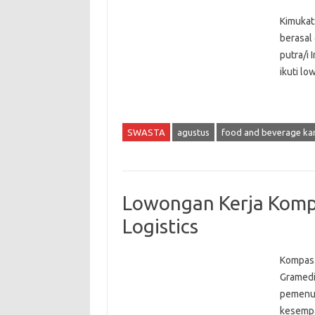
Kimukat
berasal
putra/i 
ikuti lo
SWASTA
agustus
food and beverage kar
Lowongan Kerja Komp
Logistics
Kompas 
Gramedi
pemenuh
kesempa