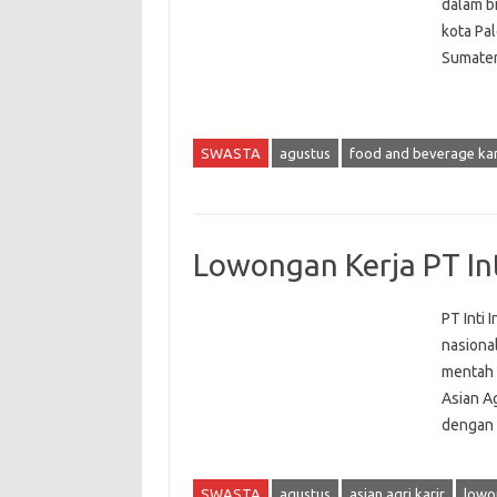
dalam b
kota Pa
Sumater
SWASTA
agustus
food and beverage kar
Lowongan Kerja PT Int
PT Inti 
nasiona
mentah 
Asian A
dengan 
SWASTA
agustus
asian agri karir
lowo