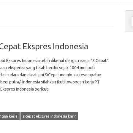
C
u
Cepat Ekspres Indonesia
pat Ekspres Indonesia lebih dikenal dengan nama “SiCepat”
an ekspedisi yang telah berdiri sejak 2004 meliputi
rtasi udara dan darat kini SiCepat membuka kesempatan
 begi putra/i Indonesia silahkan ikuti lowongan kerja PT
 Ekspres Indonesia berikut;
ngan kerja
sicepat ekspres indonesia karir