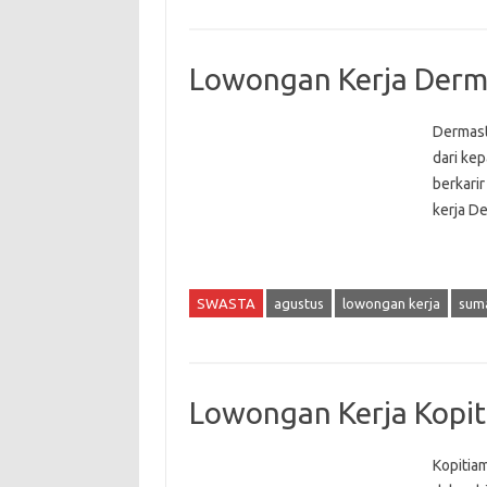
Lowongan Kerja Derma
Dermast
dari ke
berkari
kerja D
SWASTA
agustus
lowongan kerja
suma
Lowongan Kerja Kopi
Kopitia