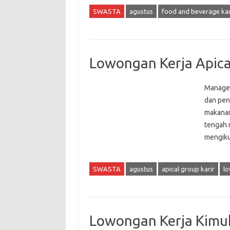
SWASTA
agustus
food and beverage kar
Lowongan Kerja Apica
Manager
dan pen
makanan,
tengah 
mengiku
SWASTA
agustus
apical group karir
lo
Lowongan Kerja Kimuk