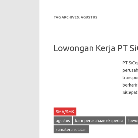
TAG ARCHIVES:
AGUSTUS
Lowongan Kerja PT Si
PT SiCe
perusaha
transpo
berkarir
SiCepat
SMA/SMK
agustus
karir perusahaan ekspedisi
lowo
sumatera selatan