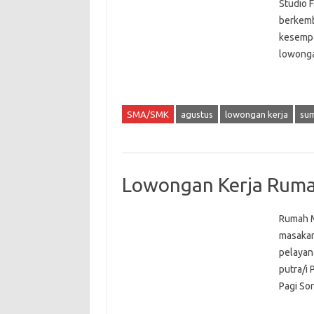
Studio 
berkemb
kesempa
lowonga
SMA/SMK
agustus
lowongan kerja
sum
Lowongan Kerja Ruma
Rumah M
masakan
pelayan
putra/i
Pagi Sor