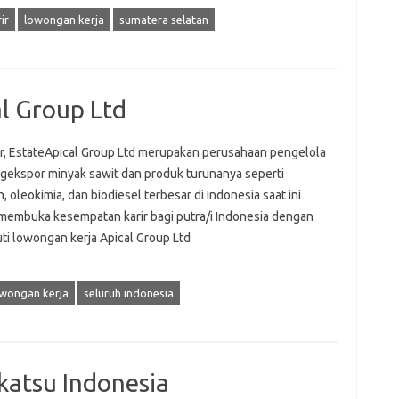
ir
lowongan kerja
sumatera selatan
l Group Ltd
, EstateApical Group Ltd merupakan perusahaan pengelola
gekspor minyak sawit dan produk turunanya seperti
 oleokimia, dan biodiesel terbesar di Indonesia saat ini
membuka kesempatan karir bagi putra/i Indonesia dengan
ti lowongan kerja Apical Group Ltd
wongan kerja
seluruh indonesia
atsu Indonesia