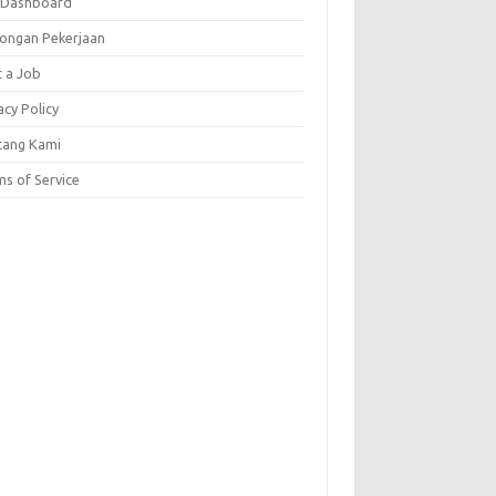
 Dashboard
ongan Pekerjaan
t a Job
acy Policy
tang Kami
s of Service