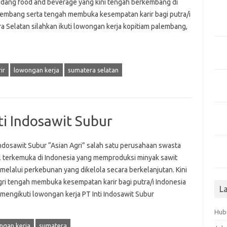
idang food and beverage yang kini tengah berkembang di
lembang serta tengah membuka kesempatan karir bagi putra/i
a Selatan silahkan ikuti lowongan kerja kopitiam palembang,
ir
lowongan kerja
sumatera selatan
i Indosawit Subur
Indosawit Subur “Asian Agri” salah satu perusahaan swasta
l terkemuka di Indonesia yang memproduksi minyak sawit
melalui perkebunan yang dikelola secara berkelanjutan. Kini
gri tengah membuka kesempatan karir bagi putra/i Indonesia
L
mengikuti lowongan kerja PT Inti Indosawit Subur
Hub
ngan kerja
sumatera