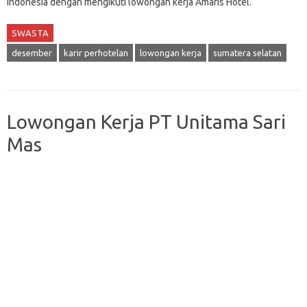
Indonesia dengan mengikuti lowongan kerja Amaris Hotel.
SWASTA
desember
karir perhotelan
lowongan kerja
sumatera selatan
Lowongan Kerja PT Unitama Sari
Mas