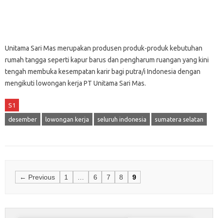
Unitama Sari Mas merupakan produsen produk-produk kebutuhan
rumah tangga seperti kapur barus dan pengharum ruangan yang kini
tengah membuka kesempatan karir bagi putra/i Indonesia dengan
mengikuti lowongan kerja PT Unitama Sari Mas.
S1
desember
lowongan kerja
seluruh indonesia
sumatera selatan
Posts
← Previous
1
…
6
7
8
9
navigation