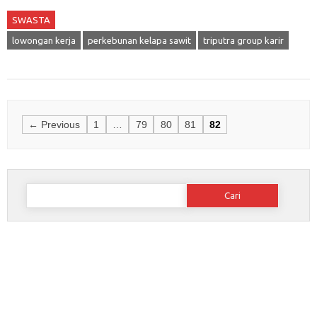
SWASTA
lowongan kerja
perkebunan kelapa sawit
triputra group karir
Posts
← Previous
1
…
79
80
81
82
navigation
Cari
untuk: