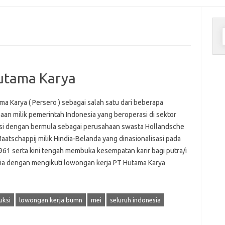
C
u
utama Karya
a Karya ( Persero ) sebagai salah satu dari beberapa
aan milik pemerintah Indonesia yang beroperasi di sektor
si dengan bermula sebagai perusahaan swasta Hollandsche
aatschappij milik Hindia-Belanda yang dinasionalisasi pada
961 serta kini tengah membuka kesempatan karir bagi putra/i
ia dengan mengikuti lowongan kerja PT Hutama Karya
uksi
lowongan kerja bumn
mei
seluruh indonesia