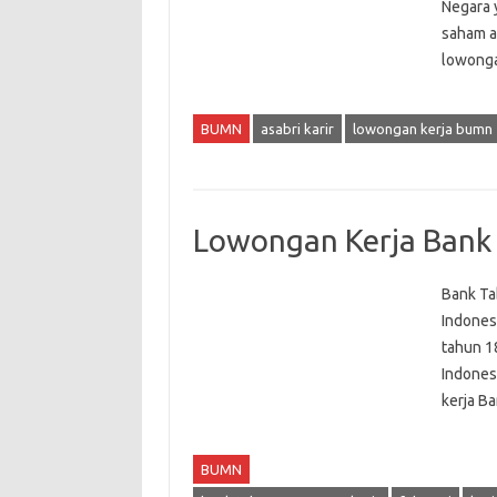
Negara 
saham at
lowonga
BUMN
asabri karir
lowongan kerja bumn
Lowongan Kerja Bank
Bank Ta
Indones
tahun 1
Indones
kerja B
BUMN