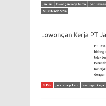
januari
lowongan kerja bumn
perusahaan
seluruh indonesia
Lowongan Kerja PT Ja
PT Jasa
bidang a
tidak te
Perusah
Raharja
dengan 
BUMN
jasa raharja karir
lowongan kerja