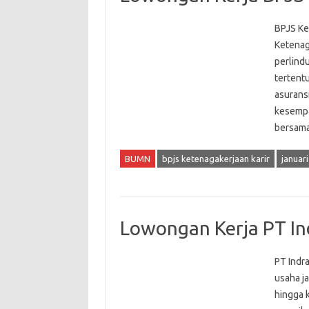
BPJS Ke
Ketenag
perlind
tertent
asurans
kesempat
bersama
BUMN
bpjs ketenagakerjaan karir
januari
Lowongan Kerja PT In
PT Indr
usaha j
hingga 