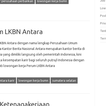
Job
ir perusahaan perbankan
lowongan kerja bumn
Low
Pos
Priv
m LKBN Antara
Ten
Term
KBN Antara dengan nama lengkap Perusahaan Umum
 Kantor Berita Nasional Antara merupakan kantor berita di
a yang dimiliki langsung oleh pemerintah Indonesia, kini
 kesempatan karir bagi seluruh putra/i Indonesia dengan
ti lowongan kerja Perum LKBN Antara
ntara karir
lowongan kerja bumn
sumatera selatan
 Ketenagakerjaan