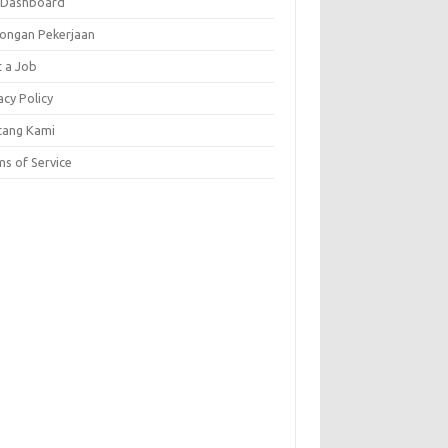
 Dashboard
ongan Pekerjaan
t a Job
acy Policy
tang Kami
s of Service