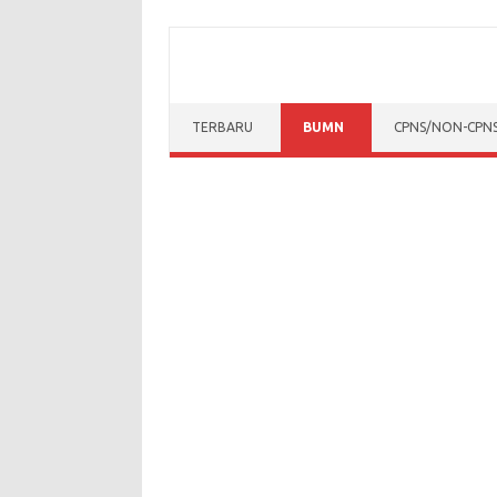
Skip to content
TERBARU
BUMN
CPNS/NON-CPN