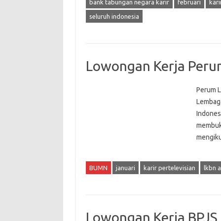
bank tabungan negara karir
februari
kar
seluruh indonesia
Lowongan Kerja Peru
Perum L
Lembaga
Indonesi
membuka
mengiku
BUMN
januari
karir pertelevisian
lkbn a
Lowongan Kerja BPJS