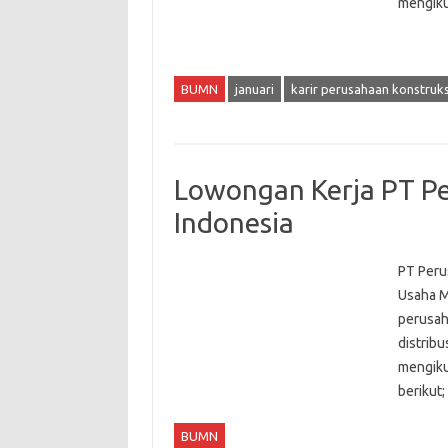
mengiku
BUMN
januari
karir perusahaan konstruks
Lowongan Kerja PT P
Indonesia
PT Peru
Usaha M
perusah
distrib
mengiku
berikut;
BUMN