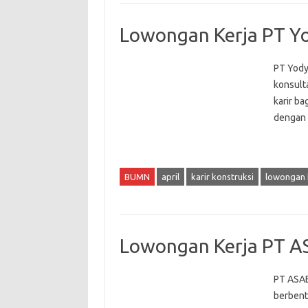
Lowongan Kerja PT Y
PT Yody
konsult
karir ba
dengan 
BUMN
april
karir konstruksi
lowongan 
Lowongan Kerja PT A
PT ASAB
berbent