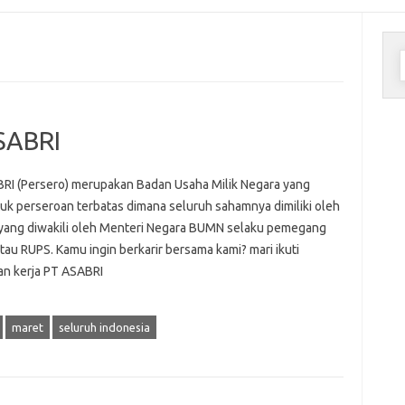
C
u
SABRI
RI (Persero) merupakan Badan Usaha Milik Negara yang
uk perseroan terbatas dimana seluruh sahamnya dimiliki oleh
yang diwakili oleh Menteri Negara BUMN selaku pemegang
au RUPS. Kamu ingin berkarir bersama kami? mari ikuti
n kerja PT ASABRI
maret
seluruh indonesia