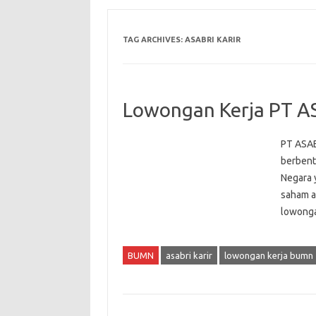
TAG ARCHIVES:
ASABRI KARIR
Lowongan Kerja PT A
PT ASAB
berbent
Negara 
saham at
lowonga
BUMN
asabri karir
lowongan kerja bumn