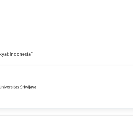
kyat Indonesia
”
niversitas Sriwijaya