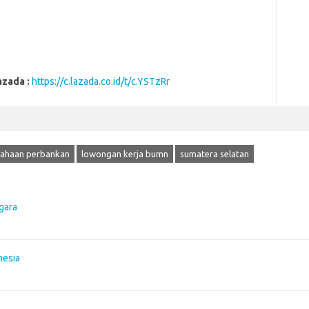
azada :
https://c.lazada.co.id/t/c.YSTzRr
usahaan perbankan
lowongan kerja bumn
sumatera selatan
gara
nesia