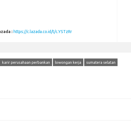
azada :
https://c.lazada.co.id/t/c.YSTzRr
karir perusahaan perbankan
lowongan kerja
sumatera selatan