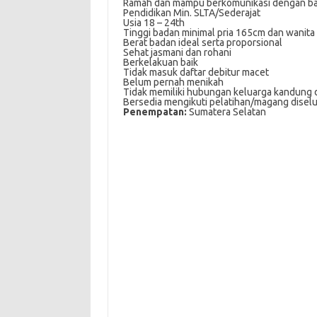
Ramah dan mampu berkomunikasi dengan ba
Pendidikan Min. SLTA/Sederajat
Usia 18 – 24th
Tinggi badan minimal pria 165cm dan wanit
Berat badan ideal serta proporsional
Sehat jasmani dan rohani
Berkelakuan baik
Tidak masuk daftar debitur macet
Belum pernah menikah
Tidak memiliki hubungan keluarga kandung
Bersedia mengikuti pelatihan/magang diselu
Penempatan:
Sumatera Selatan