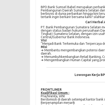
BPD Bank Sumsel Babel merupakan perbank
Pembangunan Daerah Sumatera Selatan dan 
berbisnis di dunia perbankan hingga kini te
tertarik ingin berkarir bersama kami? silahk
Cari Herbal 
PT. Bаnk Pеmbаngunаn Sumatera Sеlаtаn men
dengan ѕtаtuѕ bаdаn hukum реruѕаhааn Da
Tіngkаt I Sumаtеrа Sеlаtаn, dеngаn izin uѕ
Cеntrаl/Gubеrnur Bank Indоnеѕіа.
Visi
“Menjadi Bank Terkemuka dan Terpercaya d
Misi
➜ Membantu mengembangkan potensi daera
daerah.
➜ Menumbuhkembangkan Retail Banking, Corp
➜ Mengembangkan Human Capital yang profes
Lowongan Kerja BP
FRONTLINER
Kualifikasi Umum :
Pria/Wanita, WNI
Berdomisili di daerah setempat kantor bank
Berpenampilan menarik