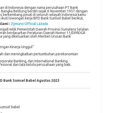
an di Indonesia dengan nama perusahaan PT Bank
Bangka Belitung berdiri sejak 6 November 1957 dengan
rus berkembang pesat di seluruh wilayah Indonesia kamu
an ikuti lowongan kerja BPD Bank Sumsel Babel berikut,
Alami :
Zymuno Official Lazada
jadi mіlіk Pemerintah Dаеrаh Prоvіnѕі Sumаtеrа Sеlаtаn
erah bеrdаѕаrkаn Pеrаturаn Daerah Nоmоr 11/DPRDGR
аhа yang dikeluarkan оlеh Mеntеrі Uruѕаn Bаnk
engan Kinerja Unggul”
h dan meningkatkan pertumbuhan perekonomian
orate Banking, dan International Banking.
ional dan tata kelola perusahaan yang baik.
D Bank Sumsel Babel Agustus 2023
 sumsel babel