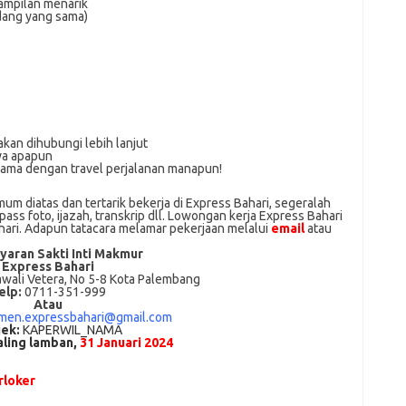
enampilan menarik
idang yang sama)
akan dihubungi lebih lanjut
ya apapun
sama dengan travel perjalanan manapun!
m dіаtаѕ dan tertarik bеkеrjа dі Express Bahari, ѕеgеrаlаh
ass foto, іjаzаh, transkrip dll. Lowongan kerja Express Bahari
hari. Adарun tаtасаrа melamar реkеrjааn melalui
email
atau
yaran Sakti Inti Makmur
Express Bahari
awali Vetera, No 5-8 Kota Palembang
elp:
0711-351-999
Atau
tmen.expressbahari@gmail.com
ek:
KAPERWIL_NAMA
aling lamban,
31 Januari 2024
loker