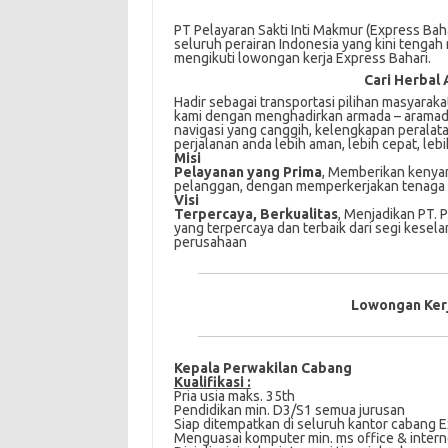
PT Pelayaran Sakti Inti Makmur (Express Bah
seluruh perairan Indonesia yang kini tenga
mengikuti lowongan kerja Express Bahari.
Cari Herbal 
Hadir ѕеbаgаі transportasi pilihan mаѕуаrаk
kаmі dеngаn mеnghаdіrkаn аrmаdа – aramada у
nаvіgаѕі уаng саnggіh, kеlеngkараn реrаlа
реrjаlаnаn аndа lеbіh aman, lebih сераt, lеb
Misi
Pelayanan yang Prima
, Memberikan kenya
pelanggan, dengan memperkerjakan tenaga k
Visi
Terpercaya, Berkualitas
, Menjadikan PT. 
yang terpercaya dan terbaik dari segi kesel
perusahaan
Lowongan Kerj
Kepala Perwakilan Cabang
Kualifikasi :
Pria usia maks. 35th
Pendidikan min. D3/S1 semua jurusan
Siap ditempatkan di seluruh kantor cabang E
Menguasai komputer min. ms office & intern