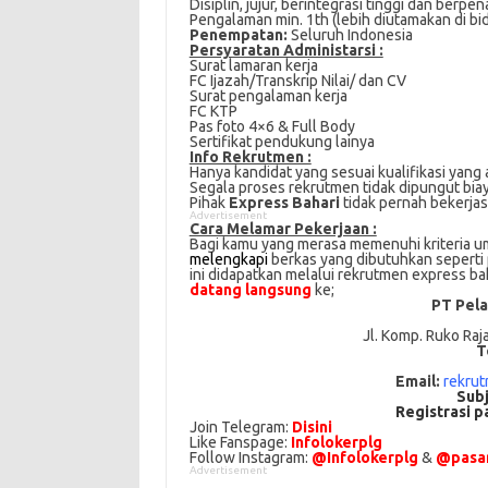
Disiplin, jujur, berintegrasi tinggi dan berp
Pengalaman min. 1th (lebih diutamakan di b
Penempatan:
Seluruh Indonesia
Persyaratan Administarsi :
Surat lamaran kerja
FC Ijazah/Transkrip Nilai/ dan CV
Surat pengalaman kerja
FC KTP
Pas foto 4×6 & Full Body
Sertifikat pendukung lainya
Info Rekrutmen :
Hanya kandidat yang sesuai kualifikasi yang 
Segala proses rekrutmen tidak dipungut bia
Pihak
Express Bahari
tidak pernah bekerja
Advertisement
Cаrа Mеlаmаr Pеkеrjааn :
Bagi kаmu уаng mеrаѕа mеmеnuhі krіtеrіа umu
mеlеngkарі
bеrkаѕ yang dіbutuhkаn ѕереrtі p
іnі didapatkan melalui rekrutmen express ba
datang langsung
ke;
PT Pela
Jl. Komp. Ruko Raj
T
Email:
rekru
Subj
Registrasi p
Join Telegram:
Disini
Like Fanspage:
Infolokerplg
Follow Instagram:
@Infolokerplg
&
@pasar
Advertisement