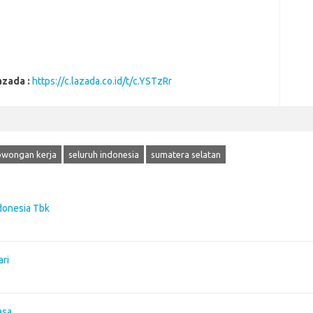
azada :
https://c.lazada.co.id/t/c.YSTzRr
owongan kerja
seluruh indonesia
sumatera selatan
donesia Tbk
ari
asa