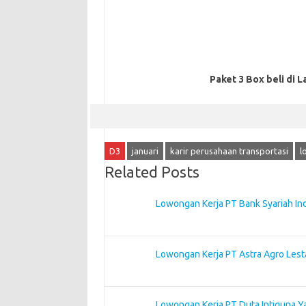
Paket 3 Box beli di L
D3
januari
karir perusahaan transportasi
l
Related Posts
Lowongan Kerja PT Bank Syariah In
Lowongan Kerja PT Astra Agro Lest
Lowongan Kerja PT Duta Intiguna Y