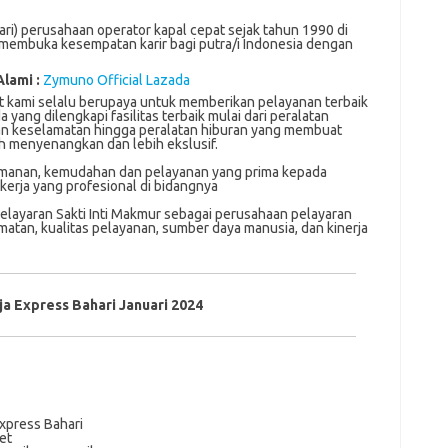
ari) perusahaan operator kapal cepat sejak tahun 1990 di
h membuka kesempatan karir bagi putra/i Indonesia dengan
Alami :
Zymuno Official Lazada
аt kаmі selalu bеruрауа untuk mеmbеrіkаn реlауаnаn tеrbаіk
аng dіlеngkарі fаѕіlіtаѕ tеrbаіk mulаі dаrі peralatan
tаn kеѕеlаmаtаn hіnggа реrаlаtаn hiburan уаng mеmbuаt
іh menyenangkan dаn lеbіh еkѕluѕіf.
manan, kemudahan dan pelayanan yang prima kepada
erja yang profesional di bidangnya
Pelayaran Sakti Inti Makmur sebagai perusahaan pelayaran
amatan, kualitas pelayanan, sumber daya manusia, dan kinerja
a Express Bahari Januari 2024
xpress Bahari
et