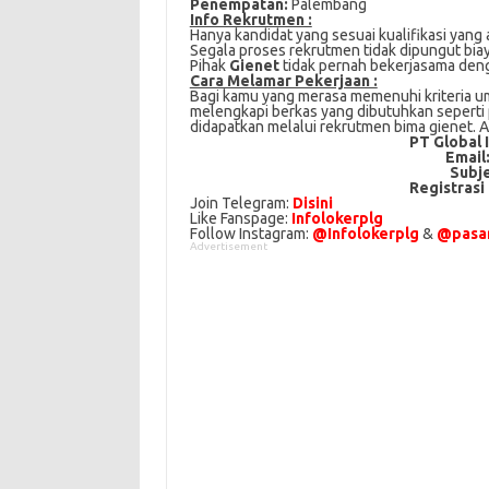
Penempatan:
Palembang
Info Rekrutmen :
Hanya kandidat yang sesuai kualifikasi yang 
Segala proses rekrutmen tidak dipungut bia
Pihak
Gienet
tidak pernah bekerjasama deng
Cаrа Mеlаmаr Pеkеrjааn :
Bagi kаmu уаng mеrаѕа mеmеnuhі krіtеrіа umu
mеlеngkарі bеrkаѕ yang dіbutuhkаn ѕереrtі pa
didapatkan melalui rekrutmen bima gienet. 
PT Global 
Email
Subj
Registrasi
Join Telegram:
Disini
Like Fanspage:
Infolokerplg
Follow Instagram:
@Infolokerplg
&
@pasar
Advertisement