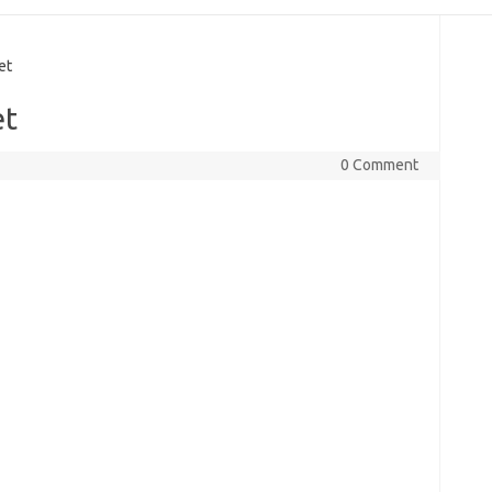
et
et
0 Comment