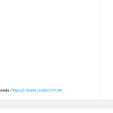
azada :
https://c.lazada.co.id/t/c.YSTzRr