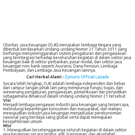
Otoritas Jasa Keuangan (OJK) merupakan lembaga Negara yang
dibentuk berdasarkan Undang-undang Nomor 21 Tahun 2011 yang
berfungsi menyelenggarakan sistem pengaturan dan pengawasan
yang terintegrasi terhadap keseluruhan kegiatan di dalam sektor jasa
keuangan baik di sektor perbankan, pasar modal, dan sektor jasa
keuangan non-bank seperti Asuransi, Dana Pensiun, Lembaga
Pembiayaan, dan Lembaga Jasa Keuangan lainnya.
Cari Herbal Alami :
Zymuno Official Lazada
Secara lebih lengkap, OJK adalah lembaga independen dan bebas
dari campur tangan pihak lain yang mempunyai fungsi, tugas, dan
wewenang pengaturan, pengawasan, pemeriksaan dan penyidikan
sebagaimana dimaksud dalam Undang-undang Nomor 21 tersebut.
Visi
Menjadi lembaga pengawas industri jasa keuangan yang terpercaya,
melindungi kepentingan konsumen dan masyarakat, dan mampu
mewujudkan industri jasa keuangan menjadi pilar perekonomian
nasional yang berdaya saing global serta dapat memajukan
kesejahteraan umum.
Misi
1. Mewujudkan terselenggaranya seluruh kegiatan di dalam sektor
jasa keuangan secara teratur, adil, transparan, dan akuntabel;