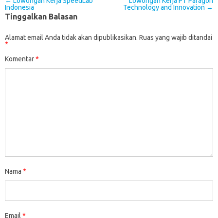
Post navigation
←
Lowongan Kerja SpeedLab
Lowongan Kerja PT Paragon
Indonesia
Technology and Innovation
→
Tinggalkan Balasan
Alamat email Anda tidak akan dipublikasikan.
Ruas yang wajib ditandai
*
Komentar
*
Nama
*
Email
*