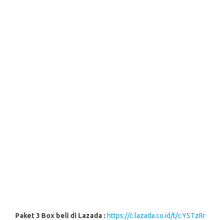
Paket 3 Box beli di Lazada :
https://c.lazada.co.id/t/c.YSTzRr