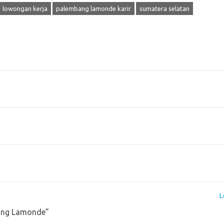
lowongan kerja
palembang lamonde karir
sumatera selatan
L
ang Lamonde
”