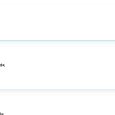
 Ibu
bu,