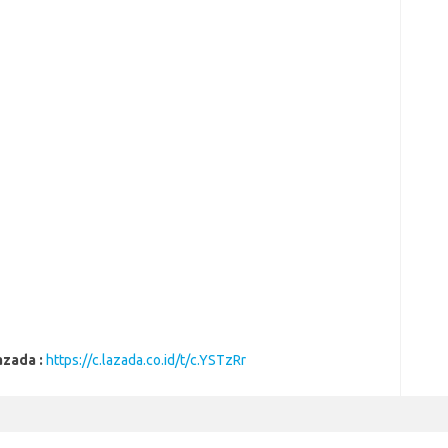
azada :
https://c.lazada.co.id/t/c.YSTzRr