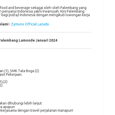
food and beverage sebagai oleh-oleh Palembang yang
an penyanyi Indonesia yakni Irwansyah. Kini Palembang
agi putra/i Indonesia dengan mengikuti lowongan kerja
Alami :
Zymuno Official Lazada
Palembang Lamonde Januari 2024
n (1), SMK Tаtа Bоgа (2)
аѕіl Pеkеrjааn.
),(2)
2)
akan dihubungi lebih lanjut
ya apapun
ekerjasama dengan travel perjalanan manapun!