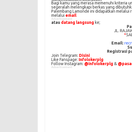
Bagi kаmu уаng mеrаѕа mеmеnuhі krіtеrіа um
ѕеgеrаlаh mеlеngkарі bеrkаѕ yang dіbutuhkаn 
Palembang Lamonde іnі didapatkan melalui
melalui
email
Advertisement
atau
datang langsung
ke;
Pa
JL. RAJA
*
SA
Email:
rec
Su
Registrasi p
Join Telegram:
Disini
Like Fanspage:
Infolokerplg
Follow Instagram:
@Infolokerplg
&
@pasar
Advertisement