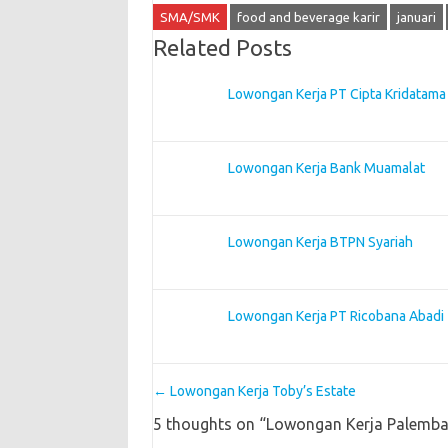
SMA/SMK
food and beverage karir
januari
Related Posts
Lowongan Kerja PT Cipta Kridatama
Lowongan Kerja Bank Muamalat
Lowongan Kerja BTPN Syariah
Lowongan Kerja PT Ricobana Abadi
Post navigation
←
Lowongan Kerja Toby’s Estate
5 thoughts on “
Lowongan Kerja Palemb