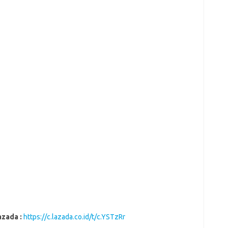
azada :
https://c.lazada.co.id/t/c.YSTzRr