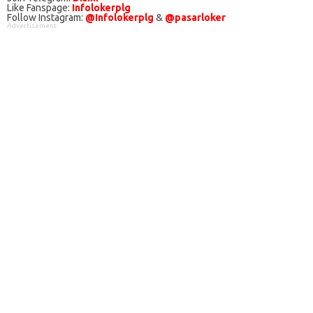
Like Fanspage:
Infolokerplg
Follow Instagram:
@Infolokerplg
&
@pasarloker
Advertisement