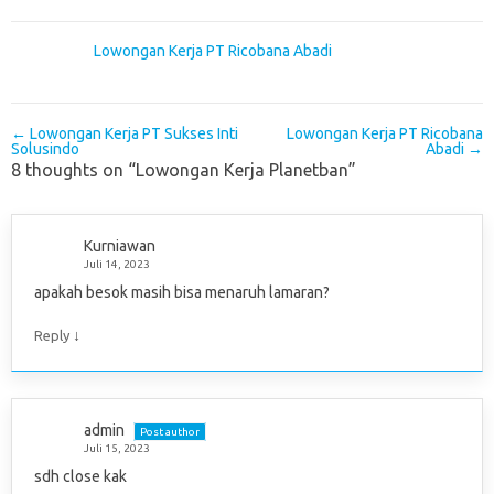
Lowongan Kerja PT Ricobana Abadi
Post navigation
←
Lowongan Kerja PT Sukses Inti
Lowongan Kerja PT Ricobana
Solusindo
Abadi
→
8 thoughts on “
Lowongan Kerja Planetban
”
Kurniawan
Juli 14, 2023
apakah besok masih bisa menaruh lamaran?
↓
Reply
admin
Post author
Juli 15, 2023
sdh close kak