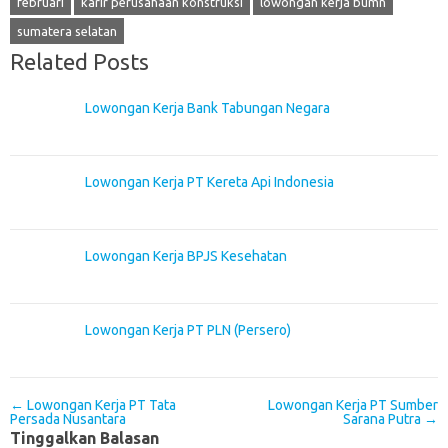
februari
karir perusahaan konstruksi
lowongan kerja bumn
sumatera selatan
Related Posts
Lowongan Kerja Bank Tabungan Negara
Lowongan Kerja PT Kereta Api Indonesia
Lowongan Kerja BPJS Kesehatan
Lowongan Kerja PT PLN (Persero)
Post navigation
←
Lowongan Kerja PT Tata
Lowongan Kerja PT Sumber
Persada Nusantara
Sarana Putra
→
Tinggalkan Balasan