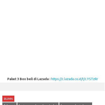
Paket 3 Box beli di Lazada :
https://c.lazada.co.id/t/c.YSTzRr
BUMN