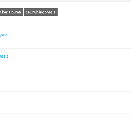
 kerja bumn
seluruh indonesia
gara
nesia