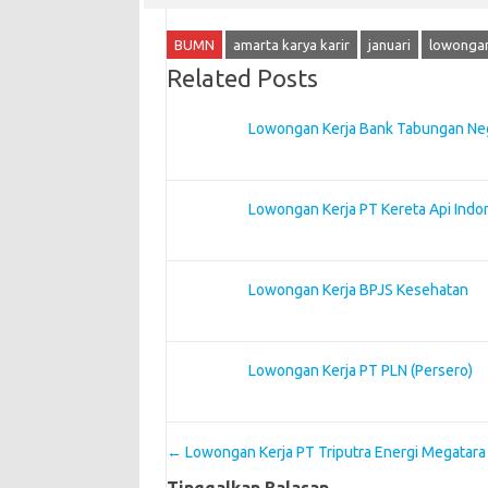
BUMN
amarta karya karir
januari
lowongan
Related Posts
Lowongan Kerja Bank Tabungan Ne
Lowongan Kerja PT Kereta Api Indo
Lowongan Kerja BPJS Kesehatan
Lowongan Kerja PT PLN (Persero)
Post navigation
←
Lowongan Kerja PT Triputra Energi Megatara
Tinggalkan Balasan