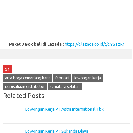
Paket 3 Box beli di Lazada :
https://c.lazada.co.id/t/c.YSTzRr
S1
arta boga cemerlang karir
februari
lowongan kerja
perusahaan distributor
sumatera selatan
Related Posts
Lowongan Kerja PT Astra International Tbk
Lowongan Kerja PT Sukanda Djaya