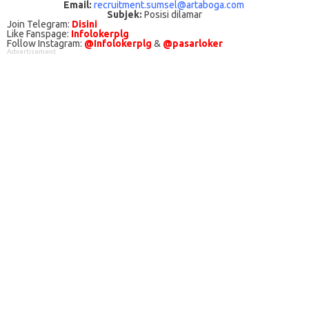
Email:
recruitment.sumsel@artaboga.com
Subjek:
Posisi dilamar
Join Telegram:
Disini
Like Fanspage:
Infolokerplg
Follow Instagram:
@Infolokerplg
&
@pasarloker
Advertisement