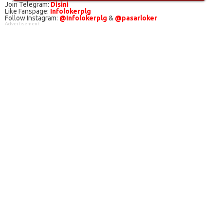
Join Telegram:
Disini
Like Fanspage:
Infolokerplg
Follow Instagram:
@Infolokerplg
&
@pasarloker
Advertisement