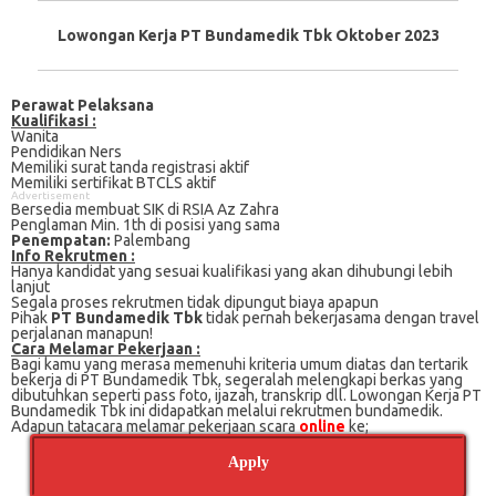
Lowongan Kerja PT Bundamedik Tbk Oktober 2023
Perawat Pelaksana
Kualifikasi :
Wanita
Pendidikan Ners
Memiliki surat tanda registrasi aktif
Memiliki sertifikat BTCLS aktif
Advertisement
Bersedia membuat SIK di RSIA Az Zahra
Penglaman Min. 1th di posisi yang sama
Penempatan:
Palembang
Info Rekrutmen :
Hanya kandidat yang sesuai kualifikasi yang akan dihubungi lebih
lanjut
Segala proses rekrutmen tidak dipungut biaya apapun
Pihak
PT Bundamedik Tbk
tidak pernah bekerjasama dengan travel
perjalanan manapun!
Cara Melamar Pekerjaan :
Bagi kamu yang merasa memenuhi kriteria umum diatas dan tertarik
bekerja di PT Bundamedik Tbk, segeralah melengkapi berkas yang
dibutuhkan seperti pass foto, ijazah, transkrip dll. Lowongan Kerja PT
Bundamedik Tbk ini didapatkan melalui rekrutmen bundamedik.
Adapun tatacara melamar pekerjaan scara
online
ke;
Apply