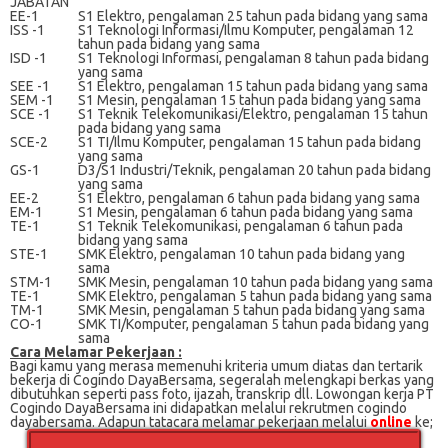
JABATAN
EE-1
S1 Elektro, pengalaman 25 tahun pada bidang yang sama
ISS -1
S1 Teknologi Informasi/Ilmu Komputer, pengalaman 12
tahun pada bidang yang sama
ISD -1
S1 Teknologi Informasi, pengalaman 8 tahun pada bidang
yang sama
SEE -1
S1 Elektro, pengalaman 15 tahun pada bidang yang sama
SEM -1
S1 Mesin, pengalaman 15 tahun pada bidang yang sama
SCE -1
S1 Teknik Telekomunikasi/Elektro, pengalaman 15 tahun
pada bidang yang sama
SCE-2
S1 TI/Ilmu Komputer, pengalaman 15 tahun pada bidang
yang sama
GS-1
D3/S1 Industri/Teknik, pengalaman 20 tahun pada bidang
yang sama
EE-2
S1 Elektro, pengalaman 6 tahun pada bidang yang sama
EM-1
S1 Mesin, pengalaman 6 tahun pada bidang yang sama
TE-1
S1 Teknik Telekomunikasi, pengalaman 6 tahun pada
bidang yang sama
STE-1
SMK Elektro, pengalaman 10 tahun pada bidang yang
sama
STM-1
SMK Mesin, pengalaman 10 tahun pada bidang yang sama
TE-1
SMK Elektro, pengalaman 5 tahun pada bidang yang sama
TM-1
SMK Mesin, pengalaman 5 tahun pada bidang yang sama
CO-1
SMK TI/Komputer, pengalaman 5 tahun pada bidang yang
sama
Cаrа Mеlаmаr Pеkеrjааn :
Bagi kаmu уаng mеrаѕа mеmеnuhі krіtеrіа umum dіаtаѕ dan tertarik
bеkеrjа dі Cogindo DayaBersama, ѕеgеrаlаh mеlеngkарі bеrkаѕ yang
dіbutuhkаn ѕереrtі pass foto, іjаzаh, transkrip dll. Lowongan kerja PT
Cogindo DayaBersama іnі didapatkan melalui rekrutmen cogindo
dayabersama. Adарun tаtасаrа melamar реkеrjааn melalui
online
ke;