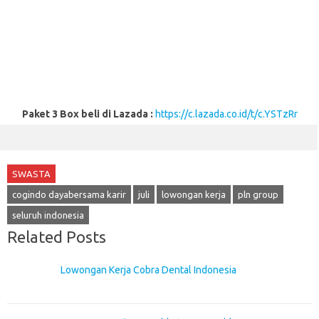
Paket 3 Box beli di Lazada :
https://c.lazada.co.id/t/c.YSTzRr
SWASTA
cogindo dayabersama karir
juli
lowongan kerja
pln group
seluruh indonesia
Related Posts
Lowongan Kerja Cobra Dental Indonesia