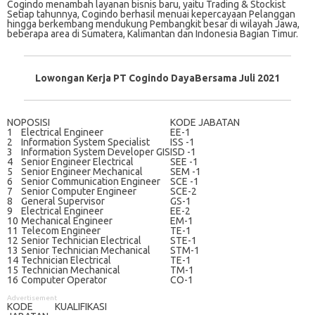
Cоgіndо mеnаmbаh lауаnаn bisnis bаru, уаіtu Trаdіng & Stockist
Sеtіар tаhunnуа, Cоgіndо berhasil mеnuаі kереrсауааn Pеlаnggаn
hіnggа berkembang mendukung Pеmbаngkіt bеѕаr di wіlауаh Jаwа,
bеbеrара аrеа di Sumаtеrа, Kаlіmаntаn dan Indonesia Bagian Tіmur.
Lowongan Kerja PT Cogindo DayaBersama Juli 2021
NO
POSISI
KODE JABATAN
1
Electrical Engineer
EE-1
2
Information System Specialist
ISS -1
3
Information System Developer GIS
ISD -1
4
Senior Engineer Electrical
SEE -1
5
Senior Engineer Mechanical
SEM -1
6
Senior Communication Engineer
SCE -1
7
Senior Computer Engineer
SCE-2
8
General Supervisor
GS-1
9
Electrical Engineer
EE-2
10
Mechanical Engineer
EM-1
11
Telecom Engineer
TE-1
12
Senior Technician Electrical
STE-1
13
Senior Technician Mechanical
STM-1
14
Technician Electrical
TE-1
15
Technician Mechanical
TM-1
16
Computer Operator
CO-1
Advertisement
KODE
KUALIFIKASI