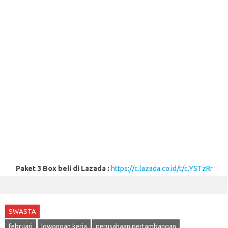
Paket 3 Box beli di Lazada :
https://c.lazada.co.id/t/c.YSTzRr
SWASTA
februari
lowongan kerja
perusahaan pertambangan