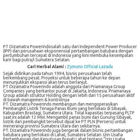
PT Dizamatra Powerindosalah satu dari Independent Power Producer
(IPP) dan perusahaan eksponensial pertambangan batubara dengan
pertumbuhan tercepat di Indonesia yang kini membuka kesempatan
karir bagi putra/i Sumatera Selatan.
Cari Herbal Alami :
Zymuno Official Lazada
Sejak didirikan pada tahun 1994, bisnis perusahaan telah
berkembang pesat. Proyeksi untuk beberapa tahun ke depan
menunjukkan ekspansi akan terus berlanjut.
PT Dizamatra Powerindo adalah anggota dari Priamanaya Group
Companies yang berkantor pusat di Jakarta, Indonesia. Priamanaya
Group adalah struktur Holding dengan lebih dari 15 perusahaan aktif
di bawah manajemen & kontrolnya
PT. Dizamatra Powerindo membangun dan mengoperasikan
Pembangkit Listrik Tenaga Panas Bumi yang berlokasi di Sibayak,
Kabupaten Brastagi, Sumatera Utara. Total kapasitas terpasang PLTP
saat ini adalah 12 MW. Mengambil panas bumi dari Gunung Sibayak,
listrik dari pembangkit tersebut dijual ke PT PLN (Persero) untuk
menerangi provinsi Sumatera Utara dan sekitarnya.
PT. Dizamatra Powerindo juga bergerak dalam bisnis pertambangan
batubara yang berlokasi di Lahat, Sumatera Selatan. Izin Usaha
Pertambangan dan Keputusan Bupati Lahat tentang “Izin Usaha