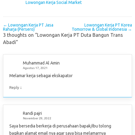
Lowongan Kerja Social Market
Post navigation
←
Lowongan Kerja PT Jasa
Lowongan Kerja PT Korea
Raharja (Persero)
Tomorrow & Global Indonesia
→
3 thoughts on “
Lowongan Kerja PT Duta Bangun Trans
Abadi
”
Muhammad Al Amin
Agustus 17, 2021
Melamar kerja sebagai ekskapator
↓
Reply
Randi pajri
November 29, 2022
Saya bersedia berkerja di perusahaan bapak/ibu tolong
bagikan alamat email nya agar saya bisa melamarnya