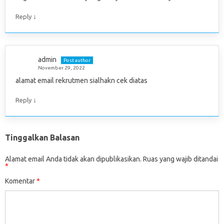
↓
Reply
admin
Post author
November 29, 2022
alamat email rekrutmen sialhakn cek diatas
↓
Reply
Tinggalkan Balasan
Alamat email Anda tidak akan dipublikasikan.
Ruas yang wajib ditandai
*
Komentar
*