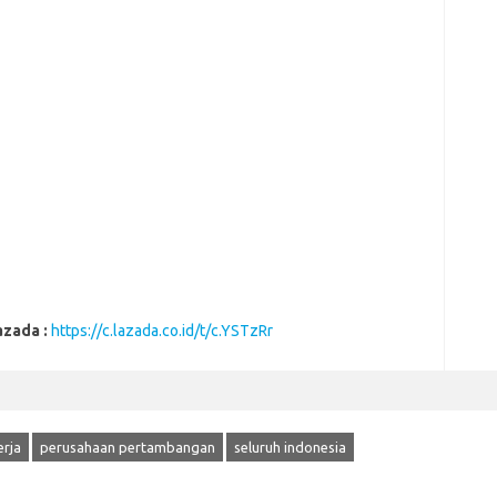
azada :
https://c.lazada.co.id/t/c.YSTzRr
rja
perusahaan pertambangan
seluruh indonesia