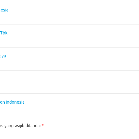
nesia
 Tbk
aya
on Indonesia
as yang wajib ditandai
*