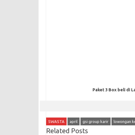
Paket 3 Box beli di L
SWASTA
april
gsi group karir
lowongan ke
Related Posts