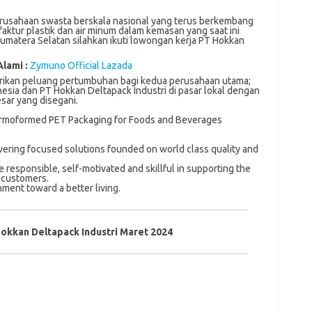
rusahaan swasta berskala nasional yang terus berkembang
ktur plastik dan air minum dalam kemasan yang saat ini
umatera Selatan silahkan ikuti lowongan kerja PT Hokkan
Alami :
Zymuno Official Lazada
rikan peluang pertumbuhan bagi kedua perusahaan utama;
nesia dan PT Hokkan Deltapack Industri di pasar lokal dengan
sar yang disegani.
hermoformed PET Packaging for Foods and Beverages
vering focused solutions founded on world class quality and
e responsible, self-motivated and skillful in supporting the
 customers.
ment toward a better living.
okkan Deltapack Industri Maret 2024