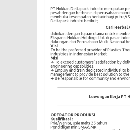
PT Hokkan Deltapack Industri merupakan pe
pesat dengan berbisnis di perusahaan manufa
membuka kesempatan berkarir bagi putra/i S
Deltapack Industri berikut;
Cari Herbal 
didirikan dengan tujuan utama untuk membe
Ekspansi Hokkan Holdings Ltd. di pasar Indo
dukungan dari Perusahaan Multi-Nasional be
Visi
To be the preferred provider of Plastics T
Industries in Indonesian Market.
Misi
➜ To exceed customers’ satisfaction by deli
engineering capabilities.
➜ Employ and train dedicated individual to b
management to provide best solution to the
➜ Be responsible for community and environ
Lowongan Kerja PT H
OPERATOR PRODUKSI
Kualifikasi :
Pria/Wanita, uѕіа mаkѕ 25 tаhun
Pendidikan mіn SMA/SMK