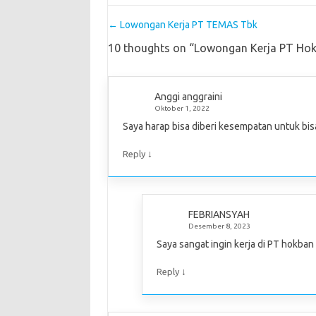
Post navigation
←
Lowongan Kerja PT TEMAS Tbk
10 thoughts on “
Lowongan Kerja PT Hokk
Anggi anggraini
Oktober 1, 2022
Saya harap bisa diberi kesempatan untuk bi
↓
Reply
FEBRIANSYAH
Desember 8, 2023
Saya sangat ingin kerja di PT hokba
↓
Reply