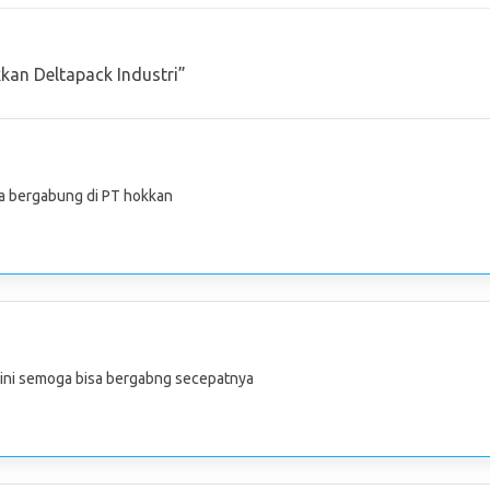
an Deltapack Industri
”
sa bergabung di PT hokkan
n ini semoga bisa bergabng secepatnya