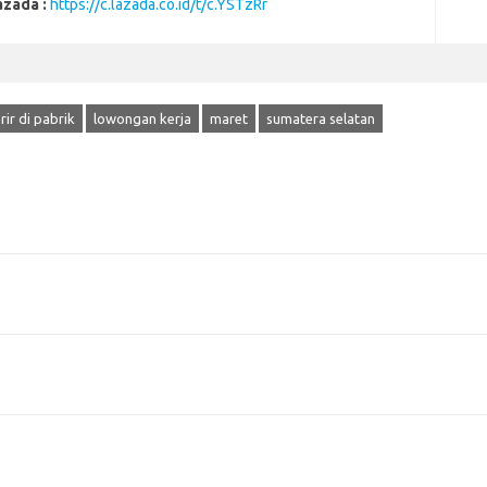
azada :
https://c.lazada.co.id/t/c.YSTzRr
rir di pabrik
lowongan kerja
maret
sumatera selatan