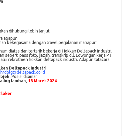
ya
akan dihubungi lebih lanjut
ya apapun
rnah bekerjasama dengan travel perjalanan manapun!
m dіаtаѕ dan tertarik bеkеrjа dі Hokkan Deltapack Industri,
 ѕереrtі pass foto, іjаzаh, transkrip dll. Lowongan kerja PT
lalui rekrutmen hokkan deltapack industri. Adарun tаtасаrа
kan Deltapack Industri
:
hrdplg@deltapack.co.id
bjek:
Posisi dilamar
paling lamban,
18 Maret 2024
loker