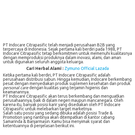
PT Indocare Citrapasific telah menjadi perusahaan B2B yang
terpercaya di Indonesia. Sejak pertama kali berdiri pada 1988, PT
Indocare Citrapasific tetap berkomitmen untuk memenuhi kualitasnya
dengan memproduksi produknya dalam inovasi, alami, dan aman
untuk digunakan seluruh anggota keluarga.
Cari Herbal Alami :
Zymuno Official Lazada
Ketika pertama kali berdiri, PT Indocare Citrapasific adalah
perusahaan distribusi sabun. Hingga kemudian, Indocare berkembang
pesat dengan menyediakan produk suplemen kesehatan dan produk
personal care
dengan kualitas yang terjamin higienis dan
keamanannya.
PT Indocare Citrapasific akan terus berkembang dan menguatkan
perusahaannya, baik di dalam negeri maupun mancanegara. Oleh
karena itu, banyak posisi karir yang disediakan oleh PT Indocare
Citrapasific untuk melebarkan target marketnya.
Salah satu posisi yang sedang dibuka adalah posisi Trade &
Promotion yang nantinya akan ditempatkan di kantor cabang
Samarinda & Banjarmasin. Kamu bisa menyimak syarat dan
ketentuannya di penjelasan berikut ini.