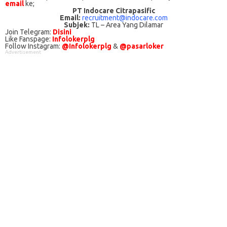
email
ke;
PT Indocare Citrapasific
Email:
recruitment@indocare.com
Subjek:
TL – Area Yang Dilamar
Join Telegram:
Disini
Like Fanspage:
Infolokerplg
Follow Instagram:
@Infolokerplg
&
@pasarloker
Advertisement