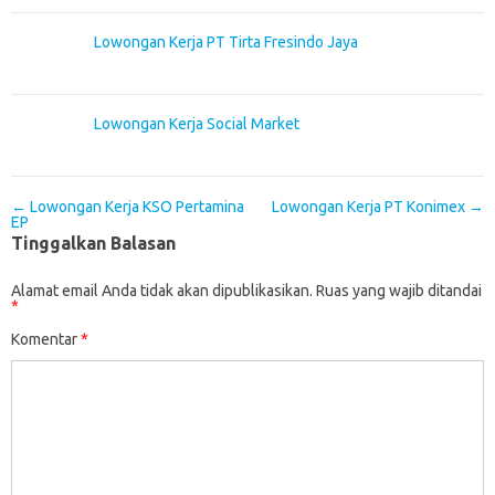
Lowongan Kerja PT Tirta Fresindo Jaya
Lowongan Kerja Social Market
Post navigation
←
Lowongan Kerja KSO Pertamina
Lowongan Kerja PT Konimex
→
EP
Tinggalkan Balasan
Alamat email Anda tidak akan dipublikasikan.
Ruas yang wajib ditandai
*
Komentar
*