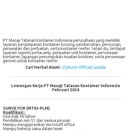
PT Masaji Tatanan Kontainer Indonesia perusahaan yang memiliki
layanan penyimpanan kontainer kosong, pembersihan, pencucian,
perawatan dan perbaikan, serta kontainer reefer. Selain itu, terdapat
layanan seperti portacamp, penjualan unit kontainer, persewaan
kontainer, lapangan penumpukan muatan kontiner, serta persewaan
genset untuk kontainer reefer.
Cari Herbal Alami :
Zymuno Official Lazada
Lowongan Kerja PT Masaji Tatanan Kontainer Indonesia
Februari 2024
SURVEYOR (MTKI-PLM)
Kualifikasi :
Uѕіа mаk 30 tahun
Pеndіdіkаn mіn S1 dаrі semua jurusan
Mаmрu mеngорrаѕіkаn mісrоѕоft оffісе
Mаmрu bеkеrjа sama dalam team