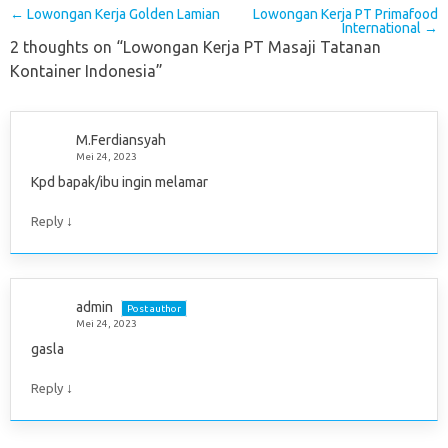
Post navigation
←
Lowongan Kerja Golden Lamian
Lowongan Kerja PT Primafood
International
→
2 thoughts on “
Lowongan Kerja PT Masaji Tatanan
Kontainer Indonesia
”
M.Ferdiansyah
Mei 24, 2023
Kpd bapak/ibu ingin melamar
↓
Reply
admin
Post author
Mei 24, 2023
gasla
↓
Reply