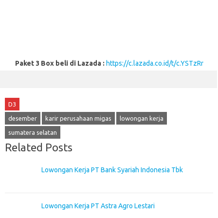
Paket 3 Box beli di Lazada :
https://c.lazada.co.id/t/c.YSTzRr
D3
desember
karir perusahaan migas
lowongan kerja
sumatera selatan
Related Posts
Lowongan Kerja PT Bank Syariah Indonesia Tbk
Lowongan Kerja PT Astra Agro Lestari