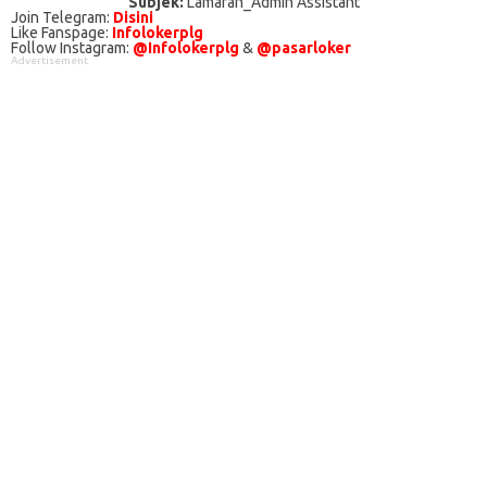
Subjek:
Lamaran_Admin Assistant
Join Telegram:
Disini
Like Fanspage:
Infolokerplg
Follow Instagram:
@Infolokerplg
&
@pasarloker
Advertisement