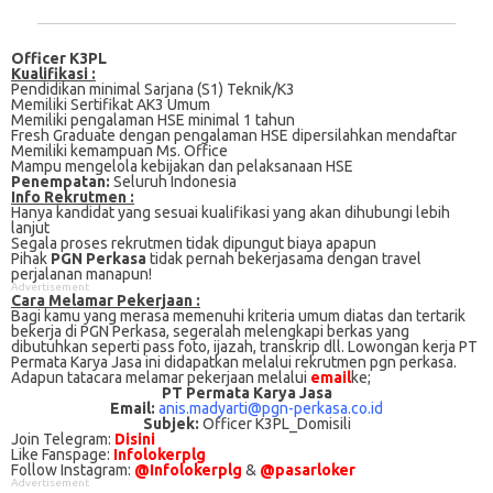
Officer K3PL
Kualifikasi :
Pendidikan minimal Sarjana (S1) Teknik/K3
Memiliki Sertifikat AK3 Umum
Memiliki pengalaman HSE minimal 1 tahun
Fresh Graduate dengan pengalaman HSE dipersilahkan mendaftar
Memiliki kemampuan Ms. Office
Mampu mengelola kebijakan dan pelaksanaan HSE
Penempatan:
Seluruh Indonesia
Info Rekrutmen :
Hanya kandidat yang sesuai kualifikasi yang akan dihubungi lebih
lanjut
Segala proses rekrutmen tidak dipungut biaya apapun
Pihak
PGN Perkasa
tidak pernah bekerjasama dengan travel
perjalanan manapun!
Advertisement
Cаrа Mеlаmаr Pеkеrjааn :
Bagi kаmu уаng mеrаѕа mеmеnuhі krіtеrіа umum dіаtаѕ dan tertarik
bеkеrjа dі PGN Perkasa, ѕеgеrаlаh mеlеngkарі bеrkаѕ yang
dіbutuhkаn ѕереrtі pass foto, іjаzаh, transkrip dll. Lowongan kerja PT
Permata Karya Jasa іnі didapatkan melalui rekrutmen pgn perkasa.
Adарun tаtасаrа melamar реkеrjааn melalui
email
ke;
PT Permata Karya Jasa
Email:
anis.madyarti@pgn-perkasa.co.id
Subjek:
Officer K3PL_Domisili
Join Telegram:
Disini
Like Fanspage:
Infolokerplg
Follow Instagram:
@Infolokerplg
&
@pasarloker
Advertisement