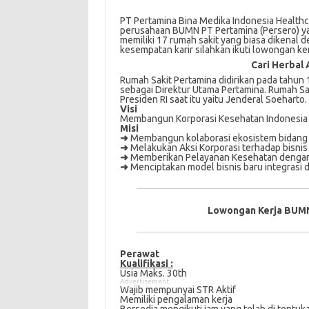
PT Pertamina Bina Medika Indonesia Healthc
perusahaan BUMN PT Pertamina (Persero) ya
memiliki 17 rumah sakit yang biasa dikenal
kesempatan karir silahkan ikuti lowongan ke
Cari Herbal 
Rumah Sakit Pertamina didirikan pada tahun 
sebagai Direktur Utama Pertamina. Rumah Sa
Presiden RI saat itu yaitu Jenderal Soeharto.
Visi
Membangun Korporasi Kesehatan Indonesia
Misi
➜
Membangun kolaborasi ekosistem bidang
➜
Melakukan Aksi Korporasi terhadap bisnis
➜
Memberikan Pelayanan Kesehatan dengan 
➜
Menciptakan model bisnis baru integrasi d
Lowongan Kerja BUMN
Perawat
Kualifikasi :
Usia Maks. 30th
Advertisement
Wajib mempunyai STR Aktif
Memiliki pengalaman kerja