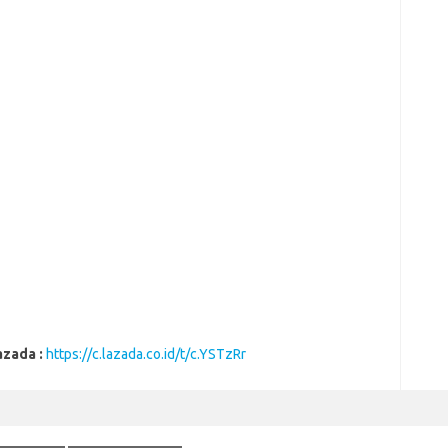
azada :
https://c.lazada.co.id/t/c.YSTzRr