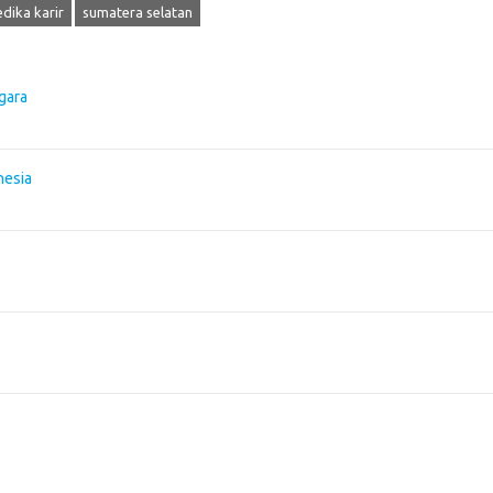
dika karir
sumatera selatan
gara
nesia