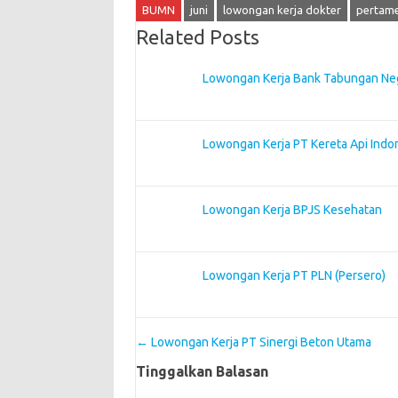
BUMN
juni
lowongan kerja dokter
pertame
Related Posts
Lowongan Kerja Bank Tabungan Ne
Lowongan Kerja PT Kereta Api Indo
Lowongan Kerja BPJS Kesehatan
Lowongan Kerja PT PLN (Persero)
Post navigation
←
Lowongan Kerja PT Sinergi Beton Utama
Tinggalkan Balasan