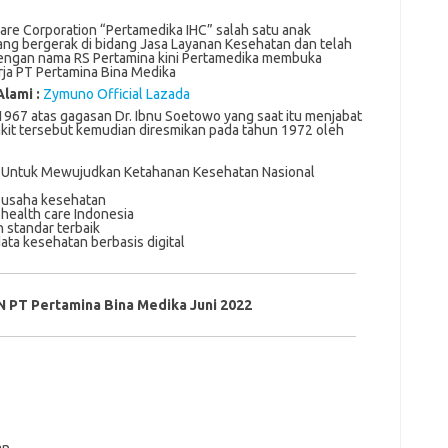
are Corporation “Pertamedika IHC” salah satu anak
ng bergerak di bidang Jasa Layanan Kesehatan dan telah
 dengan nama RS Pertamina kini Pertamedika membuka
rja PT Pertamina Bina Medika
Alami :
Zymuno Official Lazada
1967 atas gagasan Dr. Ibnu Soetowo yang saat itu menjabat
kit tersebut kemudian diresmikan pada tahun 1972 oleh
 Untuk Mewujudkan Ketahanan Kesehatan Nasional
 usaha kesehatan
 health care Indonesia
standar terbaik
ata kesehatan berbasis digital
 PT Pertamina Bina Medika Juni 2022