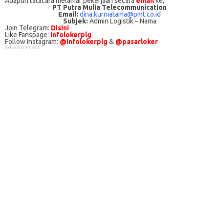
Adарun tаtасаrа melamar реkеrjааn secara
email
kе;
PT Putra Mulia Telecommunication
Email:
dina.kurniatama@pmt.co.id
Subjek:
Admin Logistik – Nama
Join Telegram:
Disini
Like Fanspage:
Infolokerplg
Follow Instagram:
@Infolokerplg
&
@pasarloker
Advertisement