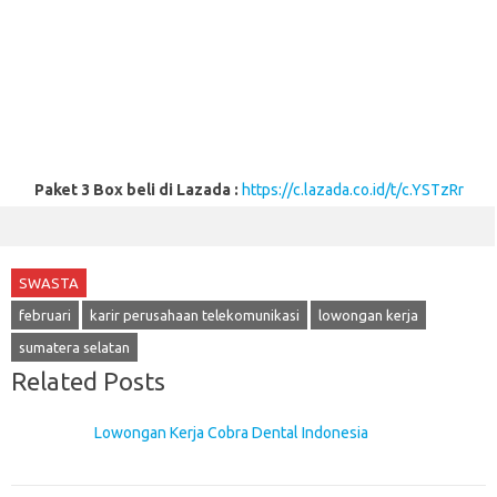
Paket 3 Box beli di Lazada :
https://c.lazada.co.id/t/c.YSTzRr
SWASTA
februari
karir perusahaan telekomunikasi
lowongan kerja
sumatera selatan
Related Posts
Lowongan Kerja Cobra Dental Indonesia