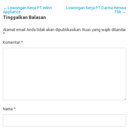
Post navigation
←
Lowongan Kerja PT Winn
Lowongan Kerja PT Darma Henwa
Appliance
Tbk
→
Tinggalkan Balasan
Alamat email Anda tidak akan dipublikasikan.
Ruas yang wajib ditandai
*
Komentar
*
Nama
*