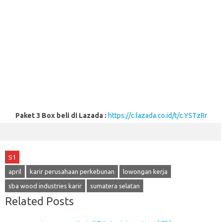
Paket 3 Box beli di Lazada :
https://c.lazada.co.id/t/c.YSTzRr
S1
april
karir perusahaan perkebunan
lowongan kerja
sba wood industries karir
sumatera selatan
Related Posts