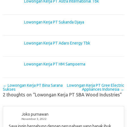
Lowongan Kerja PT Astra International Tbk
Lowongan Kerja PT Sukanda Djaya
Lowongan Kerja PT Adaro Energy Tbk
Lowongan Kerja PT HM Sampoerna
Post navigation
←
Lowongan Kerja PT Bina Sarana
Lowongan Kerja PT Gree Electric
Sukses
Appliances Indonesia
→
2 thoughts on “
Lowongan Kerja PT SBA Wood Industries
”
Joko purnawan
November 3, 2022
Saya ingin bergabung dengan perusahaan yang bapak ibuk