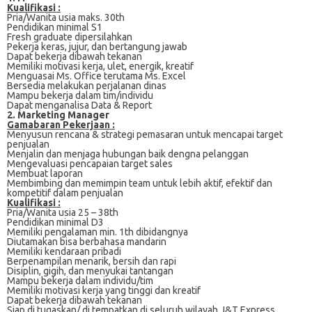
Kualifikasi :
Pria/Wanita usia maks. 30th
Pendidikan minimal S1
Fresh graduate dipersilahkan
Pekerja keras, jujur, dan bertangung jawab
Dapat bekerja dibawah tekanan
Memiliki motivasi kerja, ulet, energik, kreatif
Menguasai Ms. Office terutama Ms. Excel
Bersedia melakukan perjalanan dinas
Mampu bekerja dalam tim/individu
Dapat menganalisa Data & Report
2. Marketing Manager
Gamabaran Pekerjaan :
Menyusun rencana & strategi pemasaran untuk mencapai target
penjualan
Menjalin dan menjaga hubungan baik dengna pelanggan
Mengevaluasi pencapaian target sales
Membuat laporan
Membimbing dan memimpin team untuk lebih aktif, efektif dan
kompetitif dalam penjualan
Kualifikasi :
Pria/Wanita usia 25 – 38th
Pendidikan minimal D3
Memiliki pengalaman min. 1th dibidangnya
Diutamakan bisa berbahasa mandarin
Memiliki kendaraan pribadi
Berpenampilan menarik, bersih dan rapi
Disiplin, gigih, dan menyukai tantangan
Mampu bekerja dalam individu/tim
Memiliki motivasi kerja yang tinggi dan kreatif
Dapat bekerja dibawah tekanan
Siap di tugaskan/ di tempatkan di seluruh wilayah J&T Express