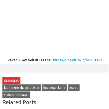
Paket 3 Box beli di Lazada :
https://c.lazada.co.id/t/c.YSTzRr
SMA/SMK
karir perusahaan logistik
lowongan kerja
maret
sumatera selatan
Related Posts