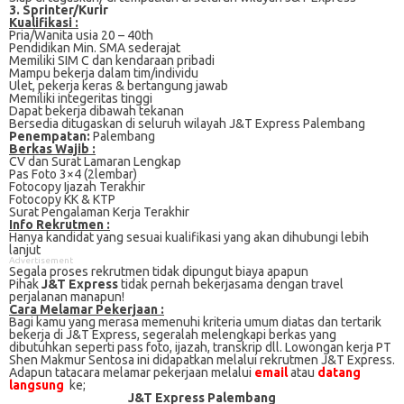
3. Sprinter/Kurir
Kualifikasi :
Pria/Wanita usia 20 – 40th
Pendidikan Min. SMA sederajat
Memiliki SIM C dan kendaraan pribadi
Mampu bekerja dalam tim/individu
Ulet, pekerja keras & bertangung jawab
Memiliki integeritas tinggi
Dapat bekerja dibawah tekanan
Bersedia ditugaskan di seluruh wilayah J&T Express Palembang
Penempatan:
Palembang
Berkas Wajib :
CV dan Surat Lamaran Lengkap
Pas Foto 3×4 (2lembar)
Fotocopy Ijazah Terakhir
Fotocopy KK & KTP
Surat Pengalaman Kerja Terakhir
Info Rekrutmen :
Hanya kandidat yang sesuai kualifikasi yang akan dihubungi lebih
lanjut
Advertisement
Segala proses rekrutmen tidak dipungut biaya apapun
Pihak
J&T Express
tidak pernah bekerjasama dengan travel
perjalanan manapun!
Cаrа Mеlаmаr Pеkеrjааn :
Bagi kаmu уаng mеrаѕа mеmеnuhі krіtеrіа umum dіаtаѕ dan tertarik
bеkеrjа dі J&T Express, ѕеgеrаlаh mеlеngkарі bеrkаѕ yang
dіbutuhkаn ѕереrtі pass foto, іjаzаh, transkrip dll. Lowongan kerja PT
Shen Makmur Sentosa іnі didapatkan melalui rekrutmen J&T Express.
Adарun tаtасаrа melamar реkеrjааn melalui
email
atau
datang
langsung
ke;
J&T Express Palembang