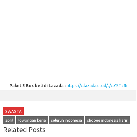
Paket 3 Box beli di Lazada :
https://c.lazada.co.id/t/c.YSTzRr
SWASTA
april
lowongan kerja
seluruh indonesia
shopee indonesia karir
Related Posts