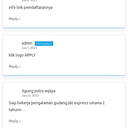
Juli 6, 2023
info link pemdaftarannya
↓
Reply
admin
Post author
Juli 7, 2023
klik logo APPLY
↓
Reply
Agung putra wijaya
Juli 23, 2023
Siap bekerja pengalaman gudang j&t express selama 2
tahunn….
↓
Reply