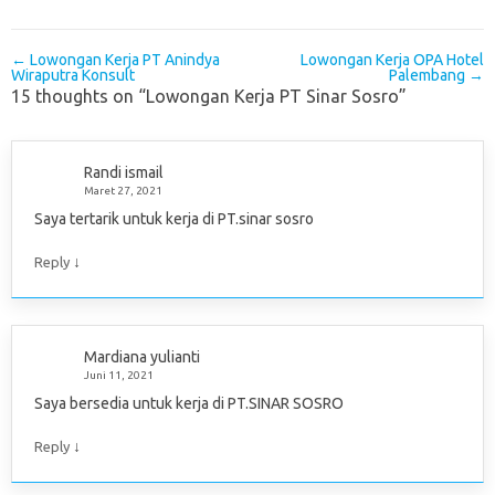
Post navigation
←
Lowongan Kerja PT Anindya
Lowongan Kerja OPA Hotel
Wiraputra Konsult
Palembang
→
15 thoughts on “
Lowongan Kerja PT Sinar Sosro
”
Randi ismail
Maret 27, 2021
Saya tertarik untuk kerja di PT.sinar sosro
↓
Reply
Mardiana yulianti
Juni 11, 2021
Saya bersedia untuk kerja di PT.SINAR SOSRO
↓
Reply