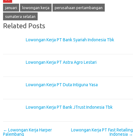
januari
lowongan kerja
perusahaan pertambangan
sumatera selatan
Related Posts
Lowongan Kerja PT Bank Syariah Indonesia Tbk
Lowongan Kerja PT Astra Agro Lestari
Lowongan Kerja PT Duta Intiguna Yasa
Lowongan Kerja PT Bank JTrust Indonesia Tbk
Post navigation
←
Lowongan Kerja Harper
Lowongan Kerja PT Fast Retailing
Palembang
Indonesia
→