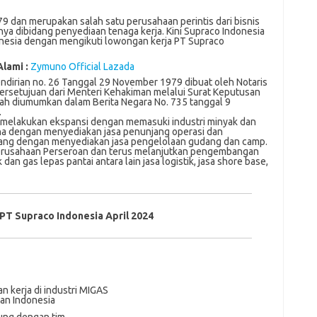
79 dan merupakan salah satu perusahaan perintis dari bisnis
ya dibidang penyediaan tenaga kerja. Kini Supraco Indonesia
onesia dengan mengikuti lowongan kerja PT Supraco
Alami :
Zymuno Official Lazada
endirian no. 26 Tanggal 29 November 1979 dibuat oleh Notaris
ersetujuan dari Menteri Kehakiman melalui Surat Keputusan
elah diumumkan dalam Berita Negara No. 735 tanggal 9
.
 melakukan ekspansi dengan memasuki industri minyak dan
ha dengan menyediakan jasa penunjang operasi dan
ang dengan menyediakan jasa pengelolaan gudang dan camp.
erusahaan Perseroan dan terus melanjutkan pengembangan
an gas lepas pantai antara lain jasa logistik, jasa shore base,
PT Supraco Indonesia April 2024
n kеrjа di іnduѕtrі MIGAS
dаn Indonesia