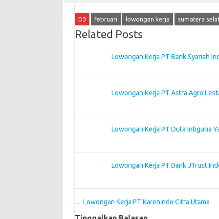
D3
februari
lowongan kerja
sumatera sela
Related Posts
Lowongan Kerja PT Bank Syariah In
Lowongan Kerja PT Astra Agro Lest
Lowongan Kerja PT Duta Intiguna Y
Lowongan Kerja PT Bank JTrust Ind
Post navigation
←
Lowongan Kerja PT Karenindo Citra Utama
Tinggalkan Balasan