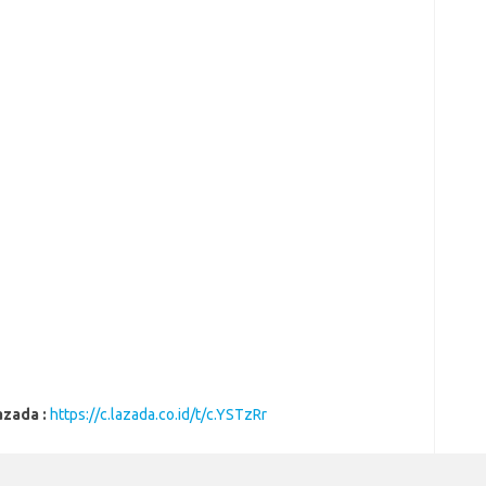
azada :
https://c.lazada.co.id/t/c.YSTzRr