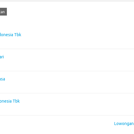
tan
donesia Tbk
ari
asa
onesia Tbk
Lowongan K