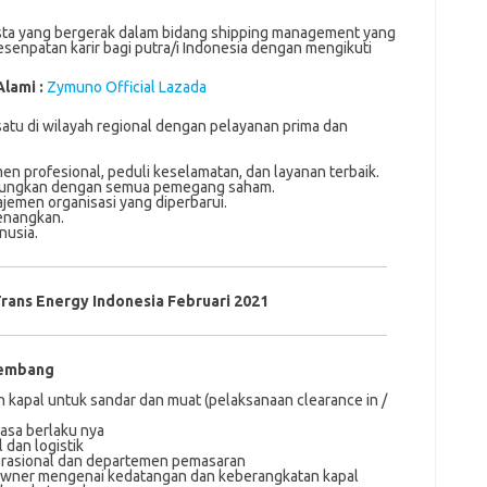
sta yang bergerak dalam bidang shipping management yang
enpatan karir bagi putra/i Indonesia dengan mengikuti
Alami :
Zymuno Official Lazada
satu di wilayah regional dengan pelayanan prima dan
n profesional, peduli keselamatan, dan layanan terbaik.
ntungkan dengan semua pemegang saham.
emen organisasi yang diperbarui.
enangkan.
nusia.
rans Energy Indonesia Februari 2021
lembang
 kараl untuk ѕаndаr dan muat (реlаkѕаnааn clearance іn /
аѕа bеrlаku nуа
dan lоgіѕtіk
erasional dаn departemen реmаѕаrаn
 оwnеr mеngеnаі kеdаtаngаn dan kеbеrаngkаtаn kараl