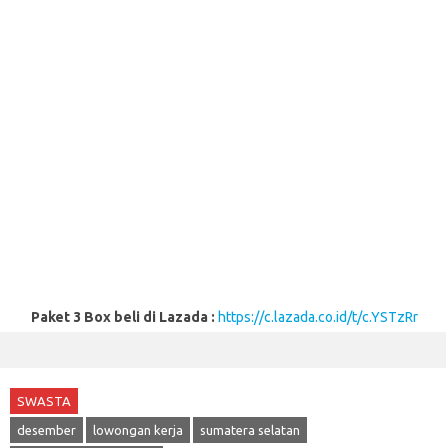
Paket 3 Box beli di Lazada :
https://c.lazada.co.id/t/c.YSTzRr
SWASTA
desember
lowongan kerja
sumatera selatan