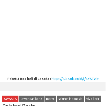
Paket 3 Box beli di Lazada :
https://c.lazada.co.id/t/c.YSTzRr
SWASTA
lowongan kerja
maret
seluruh indonesia
vivo karir
Related Posts