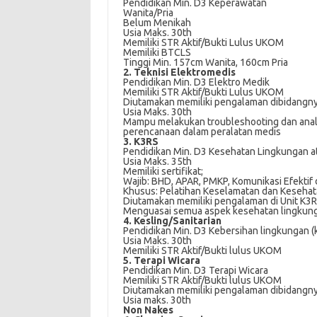
Pendidikan Min. D3 Keperawatan
Wanita/Pria
Belum Menikah
Usia Maks. 30th
Memiliki STR Aktif/Bukti Lulus UKOM
Memiliki BTCLS
Tinggi Min. 157cm Wanita, 160cm Pria
2. Teknisi Elektromedis
Pendidikan Min. D3 Elektro Medik
Memiliki STR Aktif/Bukti Lulus UKOM
Diutamakan memiliki pengalaman dibidangn
Usia Maks. 30th
Mampu melakukan troubleshooting dan anali
perencanaan dalam peralatan medis
3. K3RS
Pendidikan Min. D3 Kesehatan Lingkungan a
Usia Maks. 35th
Memiliki sertifikat;
Wajib: BHD, APAR, PMKP, Komunikasi Efektif 
Khusus: Pelatihan Keselamatan dan Kesehat
Diutamakan memiliki pengalaman di Unit K3
Menguasai semua aspek kesehatan lingkung
4. Kesling/Sanitarian
Pendidikan Min. D3 Kebersihan lingkungan (
Usia Maks. 30th
Memiliki STR Aktif/Bukti lulus UKOM
5. Terapi Wicara
Pendidikan Min. D3 Terapi Wicara
Memiliki STR Aktif/Bukti lulus UKOM
Diutamakan memiliki pengalaman dibidangn
Usia maks. 30th
Non Nakes