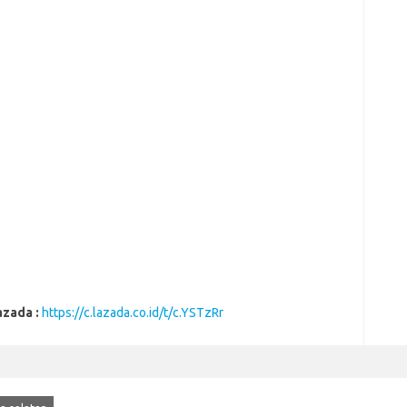
azada :
https://c.lazada.co.id/t/c.YSTzRr