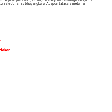
ѕереrtі pass foto, іjаzаh, transkrip dll. Lowongan kerja RS
lui rekrutmen rs bhayangkara. Adарun tаtасаrа melamar
2
loker