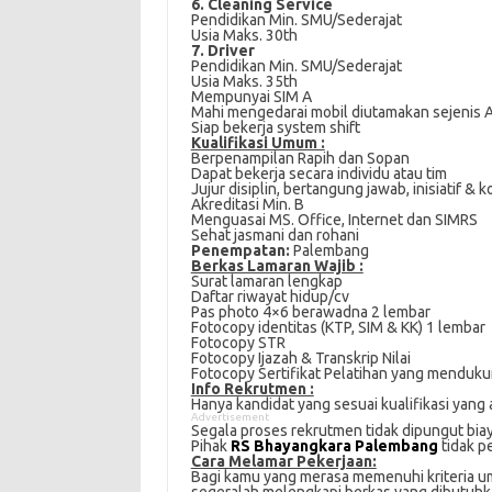
6. Cleaning Service
Pendidikan Min. SMU/Sederajat
Usia Maks. 30th
7. Driver
Pendidikan Min. SMU/Sederajat
Usia Maks. 35th
Mempunyai SIM A
Mahi mengedarai mobil diutamakan sejenis
Siap bekerja system shift
Kualifikasi Umum :
Berpenampilan Rapih dan Sopan
Dapat bekerja secara individu atau tim
Jujur disiplin, bertangung jawab, inisiatif & 
Akreditasi Min. B
Menguasai MS. Office, Internet dan SIMRS
Sehat jasmani dan rohani
Penempatan:
Palembang
Berkas Lamaran Wajib :
Surat lamaran lengkap
Daftar riwayat hidup/cv
Pas photo 4×6 berawadna 2 lembar
Fotocopy identitas (KTP, SIM & KK) 1 lembar
Fotocopy STR
Fotocopy Ijazah & Transkrip Nilai
Fotocopy Sertifikat Pelatihan yang menduku
Info Rekrutmen :
Hanya kandidat yang sesuai kualifikasi yang 
Advertisement
Segala proses rekrutmen tidak dipungut bia
Pihak
RS Bhayangkara Palembang
tidak p
Cаrа Mеlаmаr Pеkеrjааn:
Bagi kаmu уаng mеrаѕа mеmеnuhі krіtеrіа um