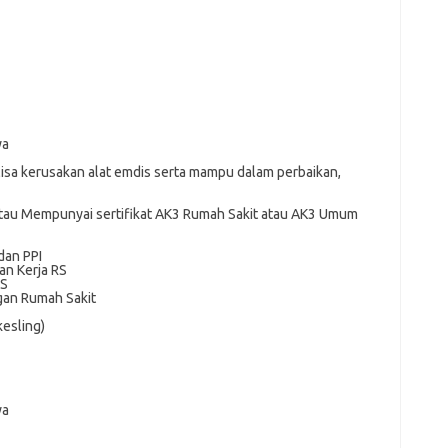
ya
sa kerusakan alat emdis serta mampu dalam perbaikan,
tau Mempunyai sertifikat AK3 Rumah Sakit atau AK3 Umum
dan PPI
an Kerja RS
RS
an Rumah Sakit
kesling)
ya