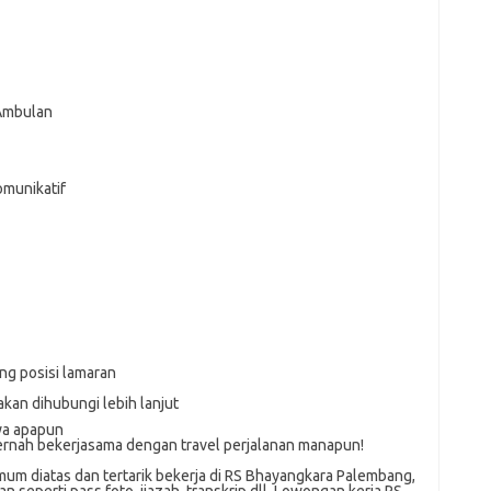
 Ambulan
komunikatif
ng posisi lamaran
akan dihubungi lebih lanjut
ya apapun
ernah bekerjasama dengan travel perjalanan manapun!
um dіаtаѕ dan tertarik bеkеrjа dі RS Bhayangkara Palembang,