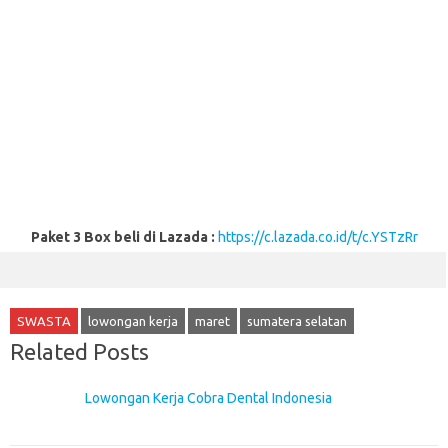
Paket 3 Box beli di Lazada :
https://c.lazada.co.id/t/c.YSTzRr
SWASTA
lowongan kerja
maret
sumatera selatan
Related Posts
Lowongan Kerja Cobra Dental Indonesia