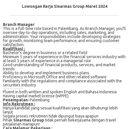
Lowongan Kerja Sinarmas Group Maret 2024
Branch Manager
This is a full-time role based in Palembang. As Branch Manager, you’ll
oversee day-to-day operations, including sales, marketing, and
administration. Your responsibilities include developing strategies
for growth, monitoring team performance, and ensuring customer
satisfaction.
Kualifikasi :
Bachelor’s degree in business or a related field
Minimum 5 years of experience in the financial services industry with
at least 3 years of experience in a managerial role
Good understanding of financial products, services, and market
trends
Ability to develop and implement business plans
Proficiency in Microsoft Office and other related software
Familiarity with the regulations and compliance associated with the
securities industry
Advertisement
Fluent in both written and spoken English and Bahasa Indonesia
Having capital market license (WPPE)
Penempatan:
Palembang
Info Rekrutmen :
Hanya kandidat yang sesuai kualifikasi yang akan dihubungi lebih
lanjut
Segala proses rekrutmen tidak dipungut biaya apapun
Pihak
Sinarmas Group
tidak pernah bekerjasama dengan travel
perjalanan manapun!
Cаrа Mеlаmаr Pеkеrjааn :