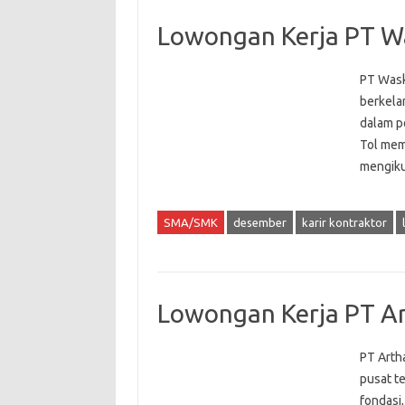
Lowongan Kerja PT Wa
PT Waski
berkela
dalam pe
Tol mem
mengikut
SMA/SMK
desember
karir kontraktor
Lowongan Kerja PT Ar
PT Arth
pusat t
fondasi