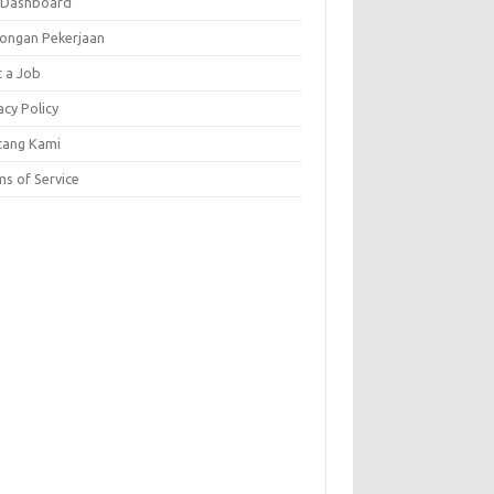
 Dashboard
ongan Pekerjaan
t a Job
acy Policy
tang Kami
s of Service