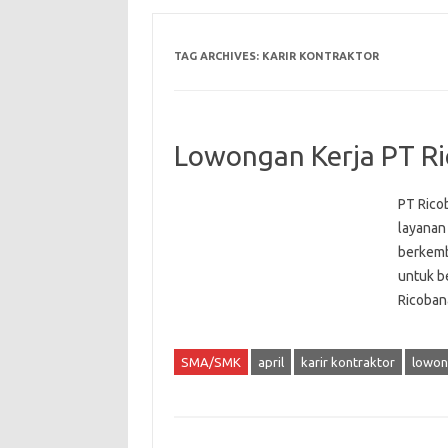
TAG ARCHIVES:
KARIR KONTRAKTOR
Lowongan Kerja PT R
PT Rico
layanan
berkemb
untuk b
Ricoban
SMA/SMK
april
karir kontraktor
lowon