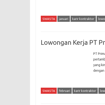
SWASTA
januari
karir kontraktor
lowo
Lowongan Kerja PT P
PT Prim
pertamb
yang ki
dengan 
SWASTA
februari
karir kontraktor
low