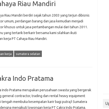
haya Riau Mandiri
a Riau Mandiri berdiri sejak tahun 2003 yang terjun dibisnis
tor umum, perdangan barang dan jasa kemudian menjadi
tor khusus untuk jasa pertambangan mulai dari tahun 2011.
u yang tertarik berkarir bersama kami silahkan ikuti
n kerja PT Cahaya Riau Mandiri.
an kerja
sumatera selatan
akra Indo Pratama
a Indo Pratama merupakan perusahaan swasta yang bergerak
g general contractor, trading dan rental heavy equipment
ni tengah membuka kesempatan karir bagi putra/i Sumatera
Up
 dengna mengikuti lowongan kerja PT Cakra Indo Pratama.