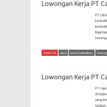
Lowongan Kerja PT Ca
PT Cahay
kontrak
kontrak
Bagi kam
lowonga
SWASTA
april
karir kontraktor
lowong
Lowongan Kerja PT C
PT Cakr
di bidan
yang ki
Selatan