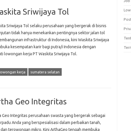
Job
skita Sriwijaya Tol
Low
Pos
ta Sriwijaya Tol selaku perusahaan yang bergerak di bisnis
Priv
njutan tidak hanya menekankan pentingnya sektor jalan tol
Ten
mbangunan infrastruktur di Indonesia, kini Waskita Sriwijaya
buka kesempatan karir bagi putra/i Indonesia dengan
Term
i lowongan kerja PT Waskita Sriwijaya Tol.
lowongan kerja
sumatera selatan
tha Geo Integritas
a Geo Integritas perusahaan swasta yang bergerak sebagai
erpadu Anda yang berspesialisasi dalam perbaikan tanah,
, dan terowongan mikro. Kini ArthaGeo tengah membuka