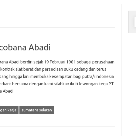
C
u
icobana Abadi
bana Abadi berdiri sejak 19 Februari 1981 sebagai perusahaan
 kontrak alat berat dan persediaan suku cadang dan terus
ang hingga kini membuka kesempatan bagi putra/i Indonesia
erkarir bersama dengan kami silahkan ikuti lowongan kerja PT
a Abadi
gan kerja
sumatera selatan