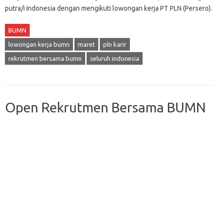
putra/i Indonesia dengan mengikuti lowongan kerja PT PLN (Persero).
BUMN
lowongan kerja bumn
maret
pln karir
rekrutmen bersama bumn
seluruh indonesia
Open Rekrutmen Bersama BUMN